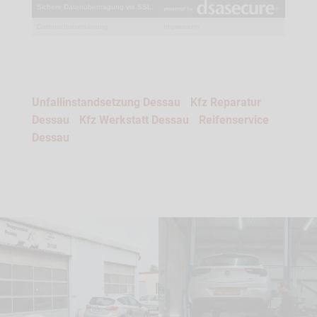
Unfallinstandsetzung Dessau
Kfz Reparatur
Dessau
Kfz Werkstatt Dessau
Reifenservice
Dessau