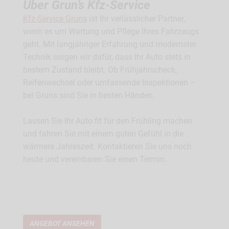
 oder
Über Grun’s Kfz-Service
Lasse
ümmert
Servic
Kfz-Service Gruns
ist Ihr verlässlicher Partner,
rwegs
unsere
wenn es um Wartung und Pflege Ihres Fahrzeugs
rtem
Stich 
geht. Mit langjähriger Erfahrung und modernster
 in
Wartun
Technik sorgen wir dafür, dass Ihr Auto stets in
e
Leist
bestem Zustand bleibt. Ob Frühjahrscheck,
n
Gutac
Reifenwechsel oder umfassende Inspektionen –
spezia
bei Gruns sind Sie in besten Händen.
Kaross
Techno
Lassen Sie Ihr Auto fit für den Frühling machen
und fahren Sie mit einem guten Gefühl in die
Profit
wärmere Jahreszeit. Kontaktieren Sie uns noch
persön
heute und vereinbaren Sie einen Termin.
Erfahr
ein ru
ANGEBOT ANSEHEN