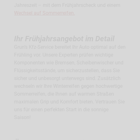
attrak
Jahreszeit – mit dem Frühjahrscheck und einem
Wechsel auf Sommerreifen.
Wint
arten
Ihr Frühjahrsangebot im Detail
Mit un
ung der
entgeg
Grun’s Kfz-Service bereitet Ihr Auto optimal auf den
 bis
wechs
Frühling vor. Unsere Experten prüfen wichtige
em
bei Ei
Komponenten wie Bremsen, Scheibenwischer und
Perfekt
Zusätz
Flüssigkeitsstände, um sicherzustellen, dass Sie
Sie
Flüssi
sicher und unbesorgt unterwegs sind. Zusätzlich
Frost 
wechseln wir Ihre Winterreifen gegen hochwertige
überpr
Sommerreifen, die Ihnen auf warmen Straßen
Kompo
maximalen Grip und Komfort bieten. Vertrauen Sie
gehen
uns für einen perfekten Start in die sonnige
Saison!
Run