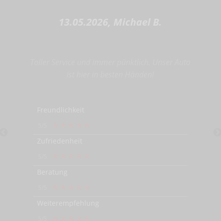
13.05.2026, Michael B.
Toller Service und immer pünktlich. Unser Auto
ist hier in besten Händen!
Freundlichkeit
★
★
★
★
★
5/5
Zufriedenheit
★
★
★
★
★
5/5
Beratung
★
★
★
★
★
5/5
Weiterempfehlung
★
★
★
★
★
5/5