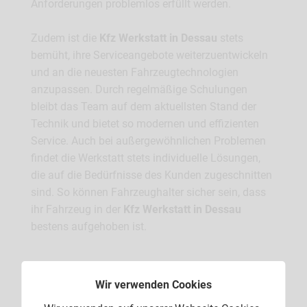
Anforderungen problemlos erfüllt werden.
Zudem ist die
Kfz Werkstatt in Dessau
stets
bemüht, ihre Serviceangebote weiterzuentwickeln
und an die neuesten Fahrzeugtechnologien
anzupassen. Durch regelmäßige Schulungen
bleibt das Team auf dem aktuellsten Stand der
Technik und bietet so modernen und effizienten
Service. Auch bei außergewöhnlichen Problemen
findet die Werkstatt stets individuelle Lösungen,
die auf die Bedürfnisse des Kunden zugeschnitten
sind. So können Fahrzeughalter sicher sein, dass
ihr Fahrzeug in der
Kfz Werkstatt in Dessau
bestens aufgehoben ist.
Wir verwenden Cookies